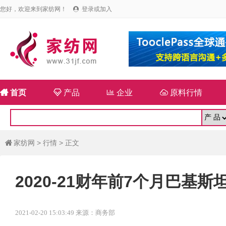
您好，欢迎来到家纺网！
登录或加入


首页

产品

企业

原料行情
家纺网
>
行情
> 正文

2020-21财年前7个月巴基
2021-02-20 15:03:49 来源：商务部