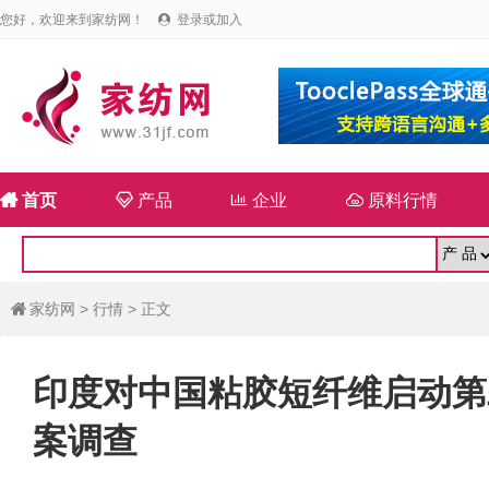
您好，欢迎来到家纺网！
登录或加入


首页

产品

企业

原料行情
家纺网
>
行情
> 正文

印度对中国粘胶短纤维启动第
案调查