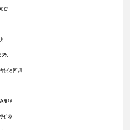
亢奋
跌
3%
格快速回调
随反弹
撑价格