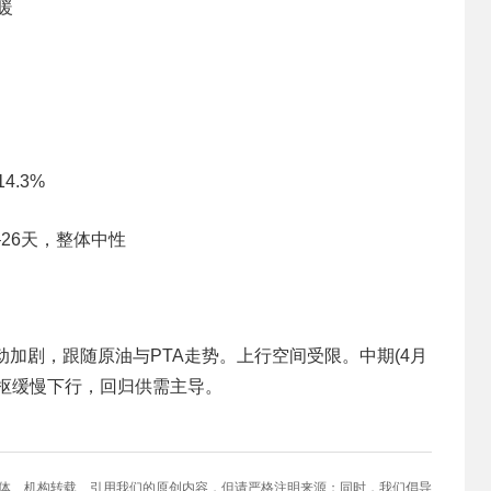
暖
.3%
16–26天，整体中性
动加剧，跟随原油与PTA走势。上行空间受限。中期(4月
枢缓慢下行，回归供需主导。
媒体、机构转载、引用我们的原创内容，但请严格注明来源；同时，我们倡导