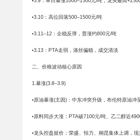
•3.9：单日暴涨1000–1500元/吨，龙头最高+250
•3.10：高位回落500–1500元/吨
•3.11–12：企稳反弹，普涨约800元/吨
•3.13：PTA走弱，涤丝偏稳，成交清淡
二、价格波动核心原因
1.暴涨(3.8–3.9)
•原油暴涨(主因)：中东冲突升级，布伦特原油冲至
•原料同步大涨：PTA破7100元/吨、乙二醇近49
•龙头控盘挺价：荣盛、恒力、桐昆集体上调，现