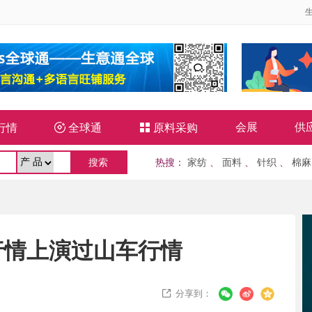
会展
供
行情

全球通

原料采购
热搜
：
家纺
、
面料
、
针织
、
棉麻
行情上演过山车行情
分享到：
