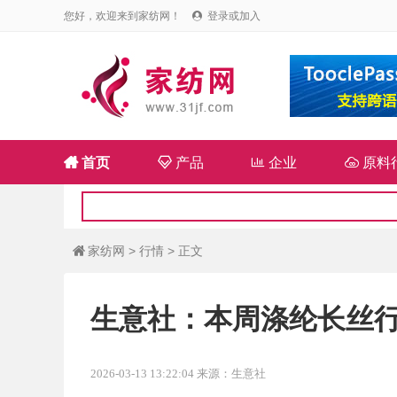
您好，欢迎来到家纺网！
登录或加入


首页

产品

企业

原料
家纺网
>
行情
> 正文

生意社：本周涤纶长丝
2026-03-13 13:22:04 来源：生意社