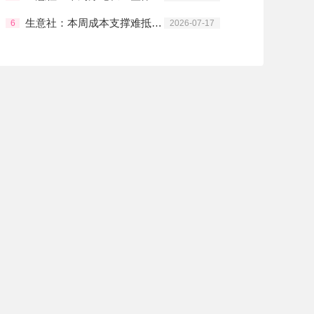
生意社：本周成本支撑难抵淡季弱需 涤纶长丝冲高回落
6
2026-07-17