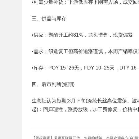
•刚需少量补货：下游低库存下刚需入场，成交回
三、供需与库存
•供应：聚酯开工约81%，龙头惜售，现货偏紧
•需求：织造复工但高价追涨谨慎，本周产销率仅14
•库存：POY 15–26天，FDY 10–25天，DTY 
四、后市判断(短期)
生意社认为短期(3月下旬)涤纶长丝高位震荡、波
起)：回归理性，涨势放缓，加工费修复，价格中
【版权声明】秉承互联网开放、包容的精神，本网欢迎各方(自)