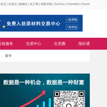
生意宝
|
生意社
|
购物宝
|
化工网
|
风险评级
|
SunSirs
|
ChemNet
|
Toocle
应链服务
交易中心
生意圈
报价通
、
窗帘