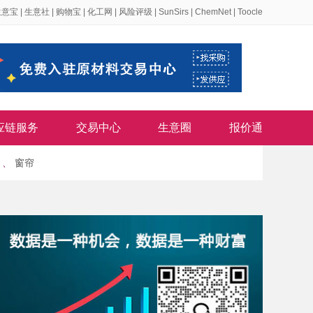
生意宝
|
生意社
|
购物宝
|
化工网
|
风险评级
|
SunSirs
|
ChemNet
|
Toocle
应链服务
交易中心
生意圈
报价通
、
窗帘