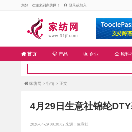
您好，欢迎来到家纺网！
登录或加入


首页

产品

企业

原料
家纺网
>
行情
> 正文

4月29日生意社锦纶DTY基
2026-04-29 08:30:02 来源：生意社