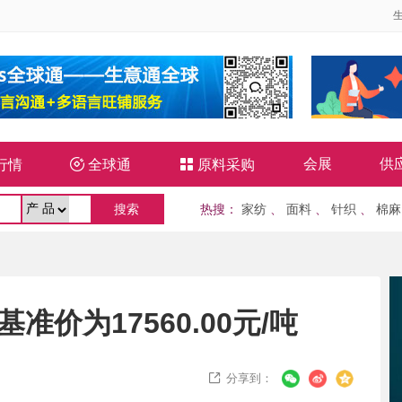
会展
供
行情

全球通

原料采购
热搜
：
家纺
、
面料
、
针织
、
棉麻
准价为17560.00元/吨
分享到：
