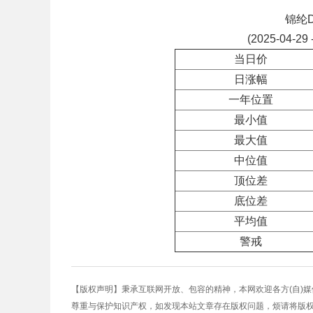
锦纶
(2025-04-29 
当日价
日涨幅
一年位置
最小值
最大值
中位值
顶位差
底位差
平均值
警戒
【版权声明】秉承互联网开放、包容的精神，本网欢迎各方(自)
尊重与保护知识产权，如发现本站文章存在版权问题，烦请将版