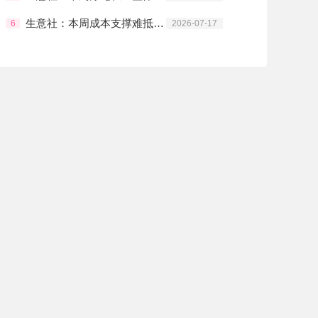
生意社：本周成本支撑难抵淡季弱需 涤纶长丝冲高回落
6
2026-07-17