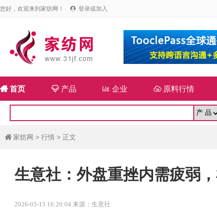
您好，欢迎来到家纺网！
登录或加入


首页

产品

企业

原料行情
家纺网
>
行情
> 正文

生意社：外盘重挫内需疲弱，
2026-05-15 16:20:04 来源：生意社