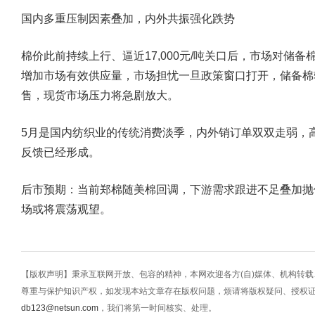
国内多重压制因素叠加，内外共振强化跌势
棉价此前持续上行、逼近17,000元/吨关口后，市场对储
增加市场有效供应量，市场担忧一旦政策窗口打开，储备棉
售，现货市场压力将急剧放大。
5月是国内纺织业的传统消费淡季，内外销订单双双走弱，
反馈已经形成。
后市预期：当前郑棉随美棉回调，下游需求跟进不足叠加抛
场或将震荡观望。
【版权声明】秉承互联网开放、包容的精神，本网欢迎各方(自)媒体、机构转
尊重与保护知识产权，如发现本站文章存在版权问题，烦请将版权疑问、授权
db123@netsun.com
，我们将第一时间核实、处理。