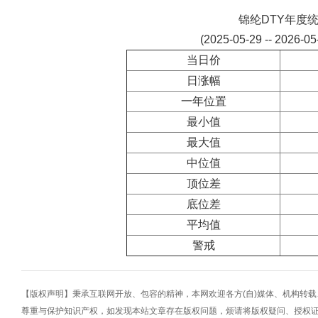
锦纶DTY年度
(2025-05-29 -- 2026-0
当日价
日涨幅
一年位置
最小值
最大值
中位值
顶位差
底位差
平均值
警戒
【版权声明】秉承互联网开放、包容的精神，本网欢迎各方(自)媒体、机构转
尊重与保护知识产权，如发现本站文章存在版权问题，烦请将版权疑问、授权