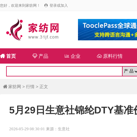
您好，欢迎来到家纺网！
登录或加入


首页

产品

企业

原料行情
家纺网
>
行情
> 正文

5月29日生意社锦纶DTY基准价为
2026-05-29 08:30:01 来源：生意社