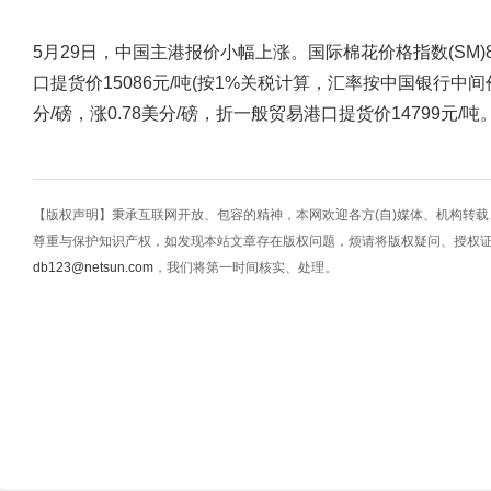
5月29日，中国主港报价小幅上涨。国际棉花价格指数(SM)89
口提货价15086元/吨(按1%关税计算，汇率按中国银行中间价
分/磅，涨0.78美分/磅，折一般贸易港口提货价14799元/吨
【版权声明】秉承互联网开放、包容的精神，本网欢迎各方(自)媒体、机构转
尊重与保护知识产权，如发现本站文章存在版权问题，烦请将版权疑问、授权
db123@netsun.com
，我们将第一时间核实、处理。