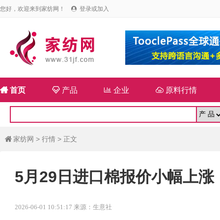
您好，欢迎来到家纺网！
登录或加入


首页

产品

企业

原料行情
家纺网
>
行情
> 正文

5月29日进口棉报价小幅上涨
2026-06-01 10:51:17 来源：生意社