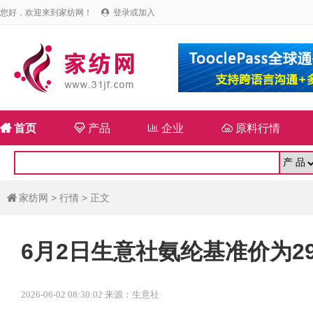
您好，欢迎来到家纺网！
登录或加入


首页

产品

企业

原料行情
家纺网
>
行情
> 正文

6月2日生意社氨纶基准价为298
2026-06-02 08:30:02 来源：生意社