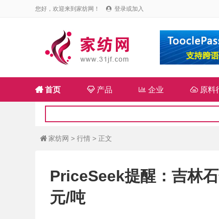
您好，欢迎来到家纺网！
登录或加入


首页

产品

企业

原料
家纺网
>
行情
> 正文

PriceSeek提醒：吉
元/吨