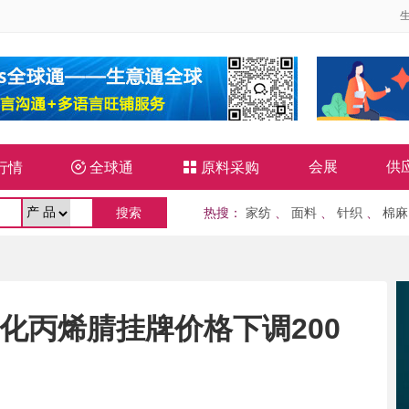
会展
供
行情

全球通

原料采购
热搜
：
家纺
、
面料
、
针织
、
棉麻
林石化丙烯腈挂牌价格下调200