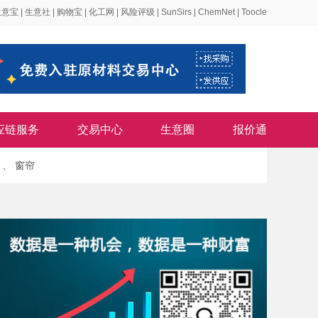
生意宝
|
生意社
|
购物宝
|
化工网
|
风险评级
|
SunSirs
|
ChemNet
|
Toocle
应链服务
交易中心
生意圈
报价通
、
窗帘