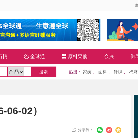
会展
供
行情

全球通

原料采购
热搜
：
家纺
、
面料
、
针织
、
棉麻
06-02）
分享到：
