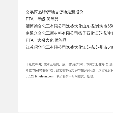
交易商
品牌/产地
交货地
最新报价
PTA 等级:优等品
淄博德合化工有限公司
逸盛大化
山东省/潍坊市
65
南通众合化工新材料有限公司
扬子石化
江苏省/南
PTA 逸盛大化 优等品
江苏昭华化工有限公司
逸盛大化
江苏省/苏州市
64
【版权声明】秉承互联网开放、包容的精神，本网欢迎各方(自)
尊重与保护知识产权，如发现本站文章存在版权问题，烦请将版
db123@netsun.com
，我们将第一时间核实、处理。