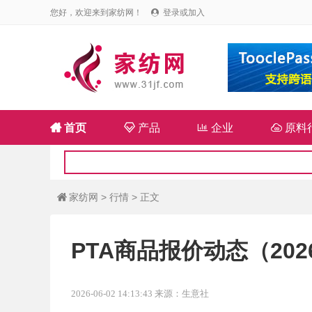
您好，欢迎来到家纺网！
登录或加入


首页

产品

企业

原料
家纺网
>
行情
> 正文

PTA商品报价动态（2026-
2026-06-02 14:13:43 来源：生意社