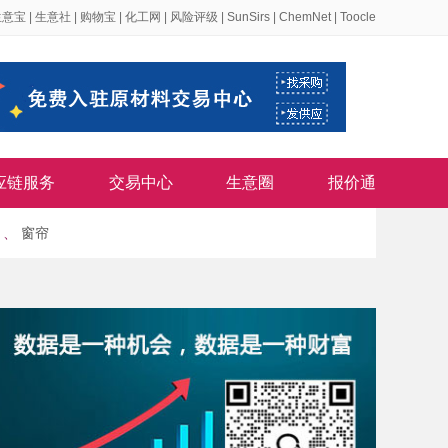
生意宝
|
生意社
|
购物宝
|
化工网
|
风险评级
|
SunSirs
|
ChemNet
|
Toocle
应链服务
交易中心
生意圈
报价通
、
窗帘