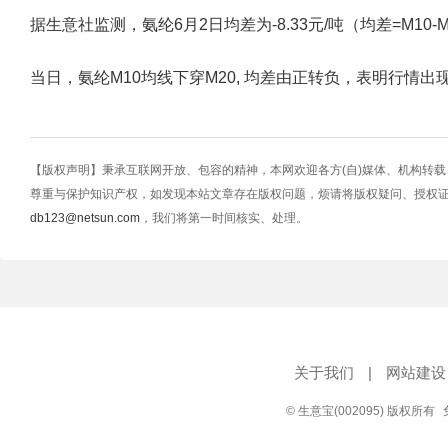
据生意社监测，氨纶6月2日均差为-8.33元/吨（均差=M10-M20=2
当日，氨纶M10均线下穿M20, 均差由正转负，表明行情
【版权声明】秉承互联网开放、包容的精神，本网欢迎各方(自)媒体、机构转
尊重与保护知识产权，如发现本站文章存在版权问题，烦请将版权疑问、授权
db123@netsun.com
，我们将第一时间核实、处理。
关于我们
|
网站建设
© 生意宝(002095) 版权所有