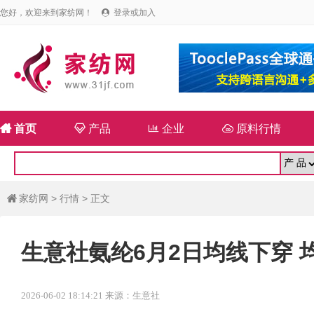
您好，欢迎来到家纺网！
登录或加入


首页

产品

企业

原料行情
家纺网
>
行情
> 正文

生意社氨纶6月2日均线下穿 均差
2026-06-02 18:14:21 来源：生意社