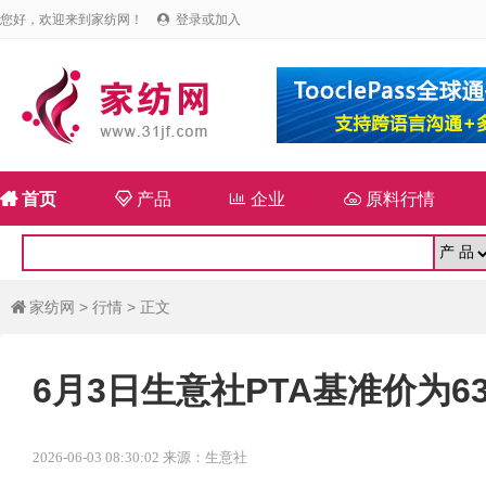
您好，欢迎来到家纺网！
登录或加入


首页

产品

企业

原料行情
家纺网
>
行情
> 正文

6月3日生意社PTA基准价为634
2026-06-03 08:30:02 来源：生意社