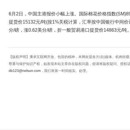
6月2日，中国主港报价小幅上涨。国际棉花价格指数(SM)89.
提货价15132元/吨(按1%关税计算，汇率按中国银行中间价计
分/磅，涨0.62美分/磅，折一般贸易港口提货价14863元/吨
【版权声明】秉承互联网开放、包容的精神，本网欢迎各方(自)媒体、机构转
尊重与保护知识产权，如发现本站文章存在版权问题，烦请将版权疑问、授权
db123@netsun.com
，我们将第一时间核实、处理。