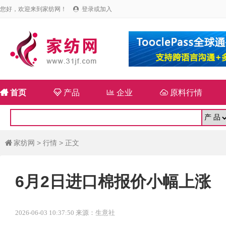
您好，欢迎来到家纺网！
登录或加入


首页

产品

企业

原料行情
家纺网
>
行情
> 正文

6月2日进口棉报价小幅上涨
2026-06-03 10:37:50 来源：生意社