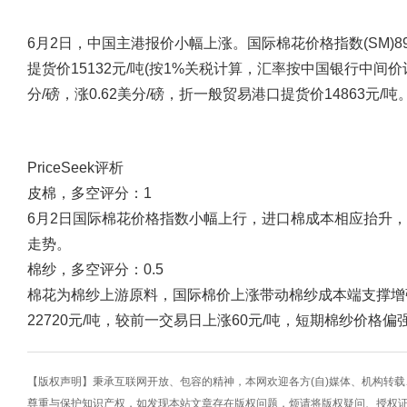
6月2日，中国主港报价小幅上涨。国际棉花价格指数(SM)89.
提货价15132元/吨(按1%关税计算，汇率按中国银行中间价计
分/磅，涨0.62美分/磅，折一般贸易港口提货价14863元/吨
PriceSeek评析
皮棉，多空评分：1
6月2日国际棉花价格指数小幅上行，进口棉成本相应抬升
走势。
棉纱，多空评分：0.5
棉花为棉纱上游原料，国际棉价上涨带动棉纱成本端支撑增强
22720元/吨，较前一交易日上涨60元/吨，短期棉纱价格偏
【版权声明】秉承互联网开放、包容的精神，本网欢迎各方(自)媒体、机构转
尊重与保护知识产权，如发现本站文章存在版权问题，烦请将版权疑问、授权