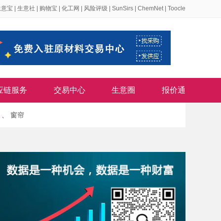
生意宝
|
生意社
|
购物宝
|
化工网
|
风险评级
|
SunSirs
|
ChemNet
|
Toocle
应链服务
交易中心
生意圈
报价通
、
窗帘