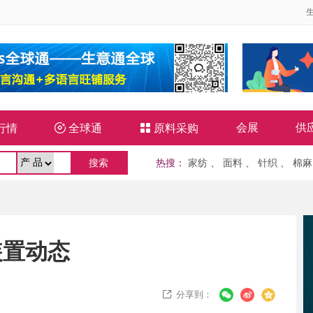
会展
供
行情

全球通

原料采购
热搜
：
家纺
、
面料
、
针织
、
棉麻
装置动态
分享到：
