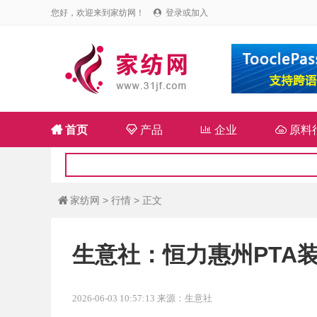
您好，欢迎来到家纺网！
登录或加入


首页

产品

企业

原料
家纺网
>
行情
> 正文

生意社：恒力惠州PTA
2026-06-03 10:57:13 来源：生意社