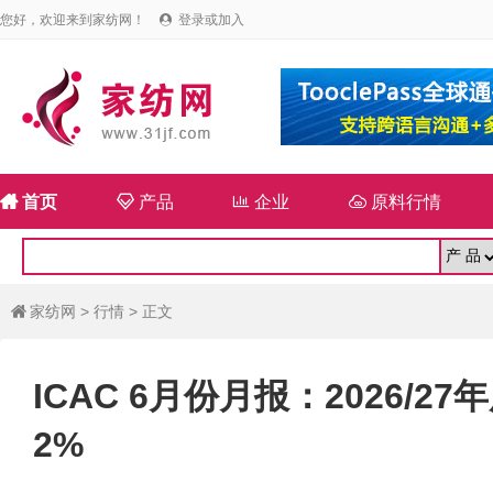
您好，欢迎来到家纺网！
登录或加入


首页

产品

企业

原料行情
家纺网
>
行情
> 正文

ICAC 6月份月报：2026/
2%