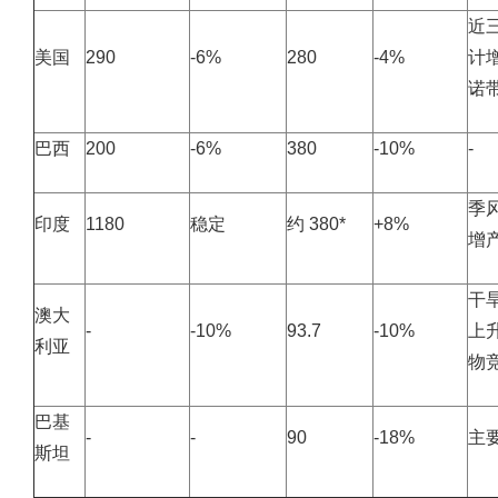
近
美国
290
-6%
280
-4%
计
诺
巴西
200
-6%
380
-10%
-
季
印度
1180
稳定
约 380*
+8%
增
干
澳大
-
-10%
93.7
-10%
上
利亚
物
巴基
-
-
90
-18%
主
斯坦