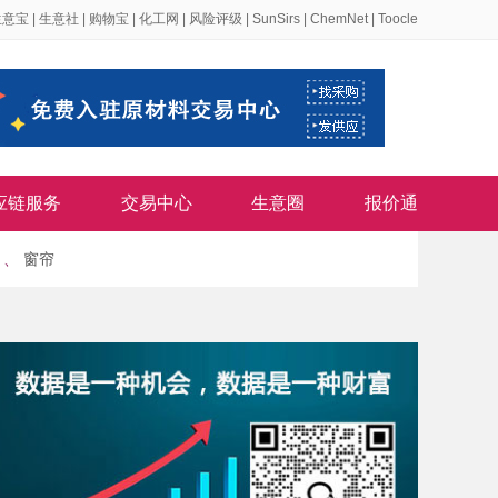
生意宝
|
生意社
|
购物宝
|
化工网
|
风险评级
|
SunSirs
|
ChemNet
|
Toocle
应链服务
交易中心
生意圈
报价通
、
窗帘