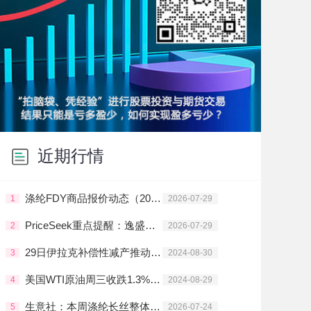
近期行情
涤纶FDY商品报价动态（2026-07-29）
1
2026-07-29
PriceSeek重点提醒：逸盛石化8月PTA合约挂牌价达6000元/吨
2
2026-07-29
29日伊拉克补偿性减产推动油价止跌回升
3
2024-08-30
美国WTI原油周三收跌1.3% 油价仍处于区间震荡
4
2024-08-29
生意社：本周涤纶长丝整体走势震荡上行
5
2026-07-24