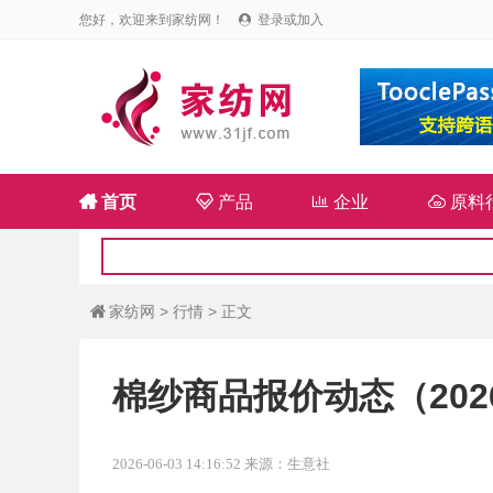
您好，欢迎来到家纺网！
登录或加入


首页

产品

企业

原料
家纺网
>
行情
> 正文

棉纱商品报价动态（2026-
2026-06-03 14:16:52 来源：生意社