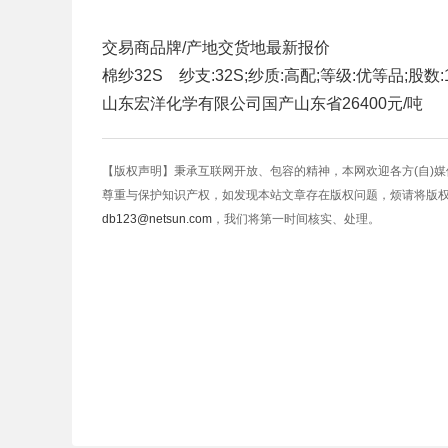
交易商
品牌/产地
交货地
最新报价
棉纱32S 纱支:32S;纱质:高配;等级:优等品;股数
山东宏洋化学有限公司
国产
山东省
26400元/吨
【版权声明】秉承互联网开放、包容的精神，本网欢迎各方(自)
尊重与保护知识产权，如发现本站文章存在版权问题，烦请将版
db123@netsun.com
，我们将第一时间核实、处理。