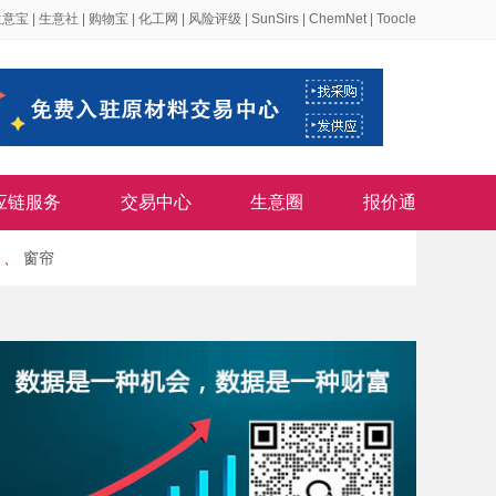
生意宝
|
生意社
|
购物宝
|
化工网
|
风险评级
|
SunSirs
|
ChemNet
|
Toocle
应链服务
交易中心
生意圈
报价通
、
窗帘