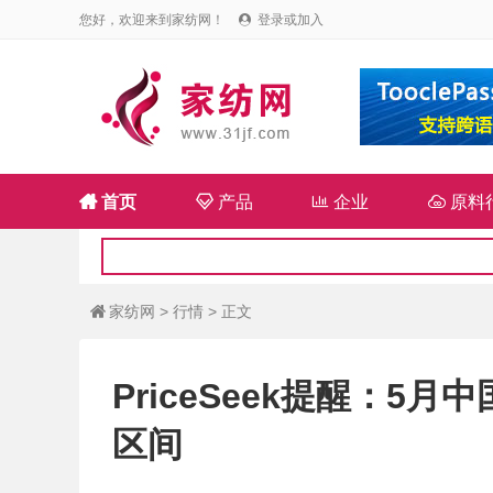
您好，欢迎来到家纺网！
登录或加入


首页

产品

企业

原料
家纺网
>
行情
> 正文

PriceSeek提醒：5
区间