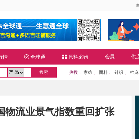
会展
供
行情

全球通

原料采购
热搜
：
家纺
、
面料
、
针织
、
棉麻
月中国物流业景气指数重回扩张