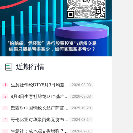
近期行情
生意社锦纶DTY8月3日均差继续正向缩小为132.00元/吨
1
2026-08-03
8月3日生意社锦纶DTY基准价为16120.00元/吨
2
2026-08-03
巴西对中国锦纶长丝厂商征收临时反倾销税
3
2025-10-29
哥伦比亚对华聚丙烯无纺布启动反倾销调查
4
2024-03-14
生意社：成本端支撑增强 7月锦纶长丝价格上行
5
2026-07-31