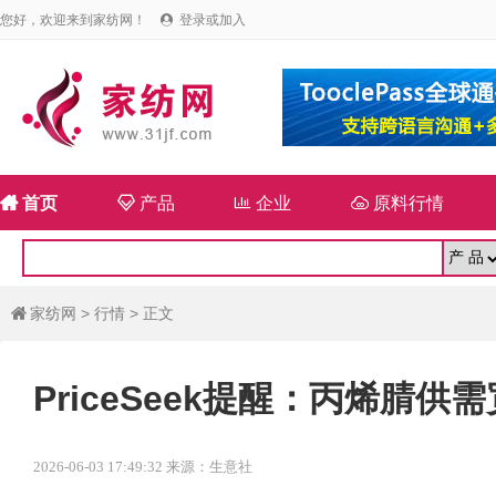
您好，欢迎来到家纺网！
登录或加入


首页

产品

企业

原料行情
家纺网
>
行情
> 正文

PriceSeek提醒：丙烯腈
2026-06-03 17:49:32 来源：生意社