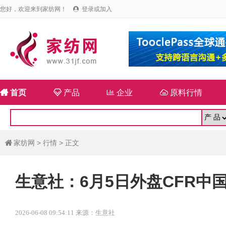
您好，欢迎来到家纺网！
登录或加入


首页

产品

企业

原料行情
家纺网
>
行情
> 正文

生意社：6月5日外盘CFR中
2026-06-08 09:54:11 来源：生意社