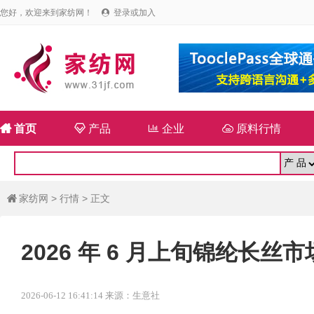
您好，欢迎来到家纺网！
登录或加入


首页

产品

企业

原料行情
家纺网
>
行情
> 正文

2026 年 6 月上旬锦纶长
2026-06-12 16:41:14 来源：生意社