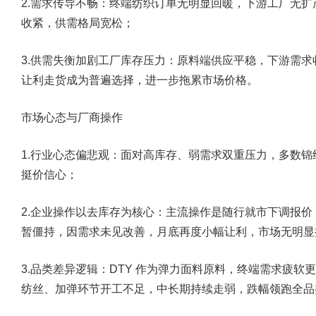
2.需求传导不畅：终端纺织订单无明显回暖，下游工厂无
收紧，供需格局宽松；
3.供需失衡加剧工厂库存压力：原料端供应平稳，下游需
让利走货成为普遍选择，进一步拖累市场价格。
市场心态与厂商操作
1.行业心态偏悲观：面对高库存、弱需求双重压力，多数
挺价信心；
2.企业操作以去库存为核心：主流操作是随行就市下调报
暂僵持，因需求未见改善，月底再度小幅让利，市场无明显
3.品类差异逻辑：DTY 作为弹力面料原料，终端需求疲软更
纺丝、加弹环节开工不足，中长期持续走弱，跌幅领跑全品