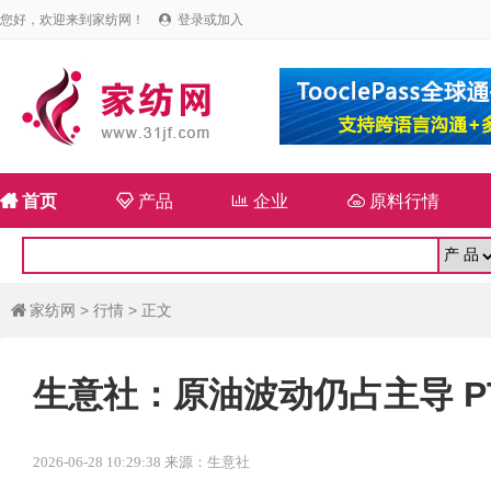
您好，欢迎来到家纺网！
登录或加入


首页

产品

企业

原料行情
家纺网
>
行情
> 正文

生意社：原油波动仍占主导 P
2026-06-28 10:29:38 来源：生意社