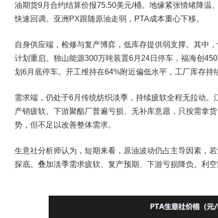
油期货9月合约结算价报75.50美元/桶。地缘紧张情绪降
快速回调。亚洲PX跟随原油走弱，PTA成本重心下移。
自身供应端，检修与复产博弈，低库存提供弱支撑。其中，恒
计划重启。独山能源300万吨装置6月24日停车，福海创45
划6月底停车。开工维持在64%附近偏低水平，工厂库存持
需求端，仍处于6月传统纺织淡季，持续疲软全程无拉动。
产销疲软。下游聚酯厂普遍亏损、无补库意愿，只按需拿货
势，但不足以改善整体需求。
生意社分析师认为，短期来看，原油波动仍占主导因素，若
探底。叠加淡季需求疲软、复产预期、下游亏损降负。利空