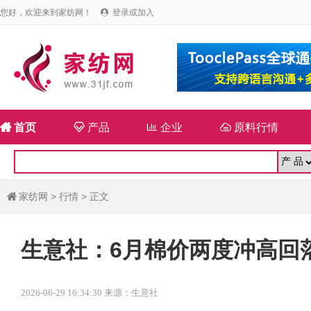
您好，欢迎来到家纺网！
登录或加入


首页

产品

企业

原料行情
家纺网
>
行情
> 正文

生意社：6月棉价两度冲高回
2026-06-29 16:34:30 来源：生意社