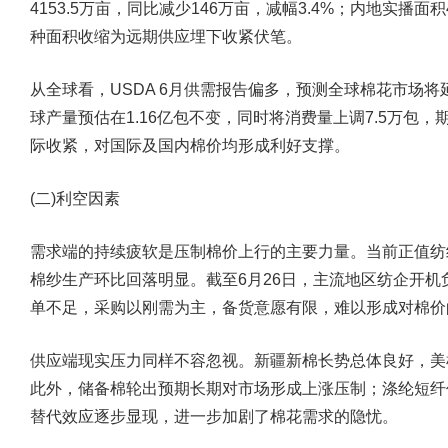
4153.5万亩，同比减少146万亩，减幅3.4%；内地实播面积
种面积收缩为远期供应埋下收紧伏笔。
从全球看，USDA 6月供需报告偏多，预测全球棉花市场将延续
球产量预估在1.16亿包不变，同时将消费量上调7.5万包
际收紧，对国际及国内棉价均形成利好支撑。
(二)利空因素
需求端的持续疲软是压制棉价上行的主要力量。
当前正值纺
棉纱生产环比回落明显。截至6月26日，主流地区纺企开机负
单不足，采购以刚需为主，备货意愿有限，难以形成对棉价
供应端现实压力同样不容忽视。新疆新棉长势总体良好，美
此外，储备棉轮出预期长期对市场形成上涨压制；涤纶短纤
替代效应逐步显现，进一步加剧了棉花需求的隐忧。