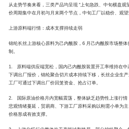
从走势节奏来看，三类产品均呈现 “上旬急跌、中旬横盘观
价周期集中在月初与月末两个节点，中旬工厂以稳价、观望
上游原料端行情：成本支撑持续走弱
锦纶长丝上游核心原料为己内酰胺，6 月己内酰胺市场整
制。
1. 原料端供应端宽松，国内己内酰胺装置开工率维持在
下调出厂报价，锦纶聚合切片成本持续下移，长丝企业生产
工厂可通过下调出厂价回笼资金、抢占订单。
2. 国际原油价格月内宽幅震荡，整体缺乏趋势性上涨行
悲观情绪蔓延，贸易商、下游工厂原料采购以刚需小单为主
价格形成有效支撑。