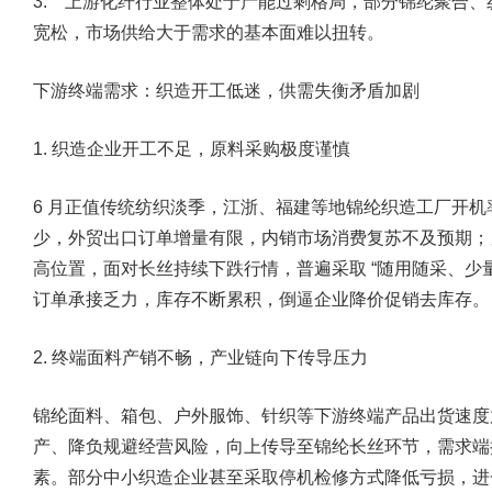
3. 上游化纤行业整体处于产能过剩格局，部分锦纶聚合
宽松，市场供给大于需求的基本面难以扭转。
下游终端需求：织造开工低迷，供需失衡矛盾加剧
1. 织造企业开工不足，原料采购极度谨慎
6 月正值传统纺织淡季，江浙、福建等地锦纶织造工厂开
少，外贸出口订单增量有限，内销市场消费复苏不及预期；
高位置，面对长丝持续下跌行情，普遍采取 “随用随采、少
订单承接乏力，库存不断累积，倒逼企业降价促销去库存。
2. 终端面料产销不畅，产业链向下传导压力
锦纶面料、箱包、户外服饰、针织等下游终端产品出货速度
产、降负规避经营风险，向上传导至锦纶长丝环节，需求端
素。部分中小织造企业甚至采取停机检修方式降低亏损，进