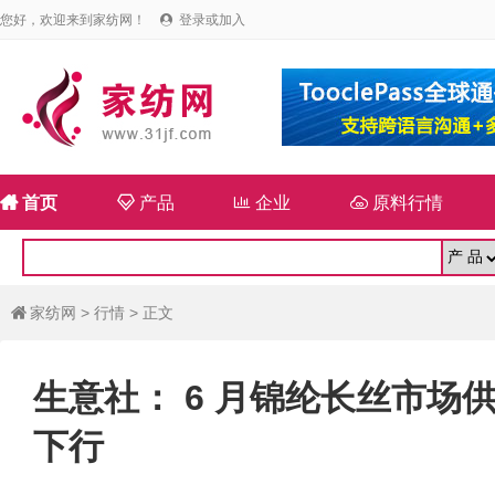
您好，欢迎来到家纺网！
登录或加入


首页

产品

企业

原料行情
家纺网
>
行情
> 正文

生意社： 6 月锦纶长丝市场
下行