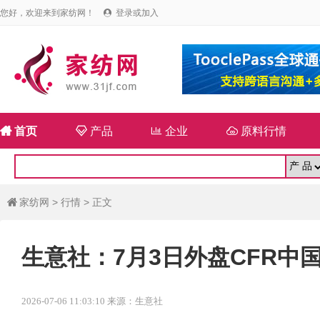
您好，欢迎来到家纺网！
登录或加入


首页

产品

企业

原料行情
家纺网
>
行情
> 正文

生意社：7月3日外盘CFR中
2026-07-06 11:03:10 来源：生意社