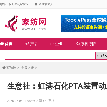
您好，欢迎来到家纺网！
登录或加入


首页

产品

企业

原料行情
家纺网
>
行情
> 正文

生意社：虹港石化PTA装置动
2026-07-06 11:05:36 来源：生意社