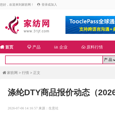
您好，欢迎来到家纺网！
登录或加入


首页

产品

企业

原料行情
家纺网
>
行情
> 正文

涤纶DTY商品报价动态（2026-
2026-07-06 14:16:57 来源：生意社