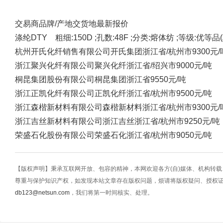
交易商
品牌/产地
交货地
最新报价
涤纶DTY 粗细:150D ;孔数:48F ;分类:熔体纺 ;等级:优等品(A
杭州开氏化纤销售有限公司
开氏集团
浙江省/杭州市
9300元/
浙江聚兴化纤有限公司
聚兴化纤
浙江省/绍兴市
9000元/吨
桐昆集团股份有限公司
桐昆集团
浙江省
9550元/吨
浙江正凯化纤有限公司
正凯化纤
浙江省/杭州市
9500元/吨
浙江森楷新材料有限公司
森楷新材料
浙江省/杭州市
9300元/
浙江吉丝新材料有限公司
浙江吉丝
浙江省/杭州市
9250元/吨
荣盛石化股份有限公司
荣盛石化
浙江省/杭州市
9050元/吨
【版权声明】秉承互联网开放、包容的精神，本网欢迎各方(自)媒体、机构转
尊重与保护知识产权，如发现本站文章存在版权问题，烦请将版权疑问、授权
db123@netsun.com
，我们将第一时间核实、处理。