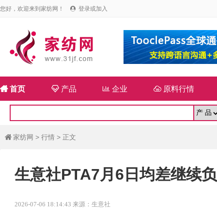
您好，欢迎来到家纺网！
登录或加入


首页

产品

企业

原料行情
家纺网
>
行情
> 正文

生意社PTA7月6日均差继续负向
2026-07-06 18:14:43 来源：生意社