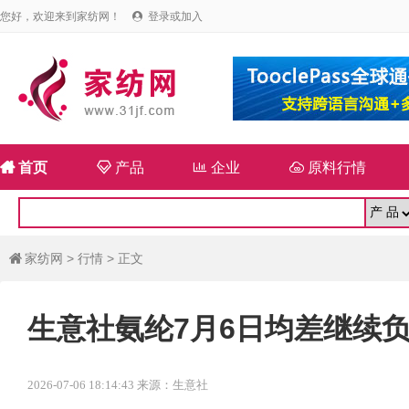
您好，欢迎来到家纺网！
登录或加入


首页

产品

企业

原料行情
家纺网
>
行情
> 正文

生意社氨纶7月6日均差继续负向
2026-07-06 18:14:43 来源：生意社