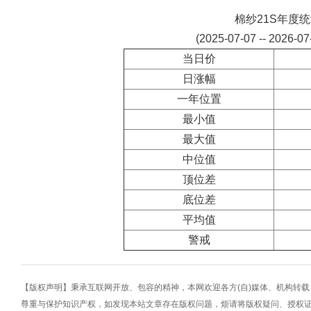
棉纱21S年度
(2025-07-07 -- 2026-0
当日价
日涨幅
一年位置
最小值
最大值
中位值
顶位差
底位差
平均值
警戒
【版权声明】秉承互联网开放、包容的精神，本网欢迎各方(自)媒体、机构转
尊重与保护知识产权，如发现本站文章存在版权问题，烦请将版权疑问、授权