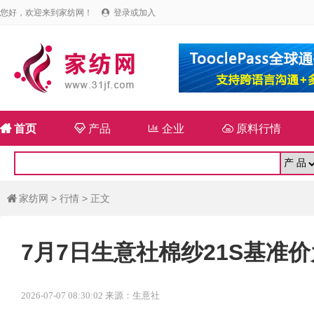
您好，欢迎来到家纺网！
登录或加入


首页

产品

企业

原料行情
家纺网
>
行情
> 正文

7月7日生意社棉纱21S基准价为2
2026-07-07 08:30:02 来源：生意社