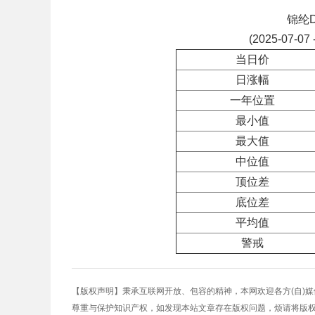
锦纶
(2025-07-07 
当日价
日涨幅
一年位置
最小值
最大值
中位值
顶位差
底位差
平均值
警戒
【版权声明】秉承互联网开放、包容的精神，本网欢迎各方(自)
尊重与保护知识产权，如发现本站文章存在版权问题，烦请将版