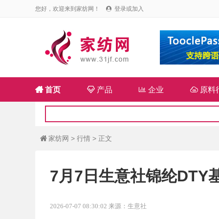
您好，欢迎来到家纺网！
登录或加入


首页

产品

企业

原料
家纺网
>
行情
> 正文

7月7日生意社锦纶DTY基准
2026-07-07 08:30:02 来源：生意社