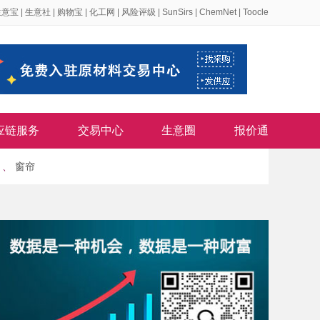
生意宝
|
生意社
|
购物宝
|
化工网
|
风险评级
|
SunSirs
|
ChemNet
|
Toocle
应链服务
交易中心
生意圈
报价通
、
窗帘