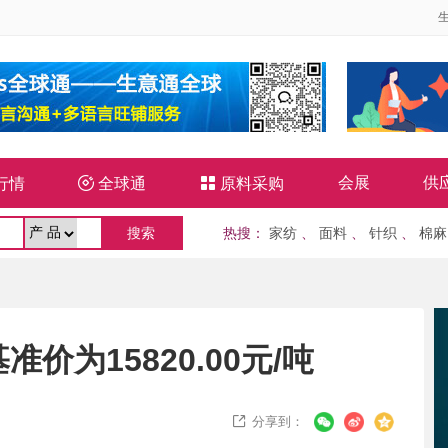
会展
供
行情

全球通

原料采购
热搜
：
家纺
、
面料
、
针织
、
棉麻
价为15820.00元/吨
分享到：
