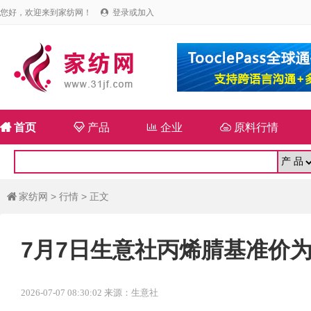
您好，欢迎来到家纺网！
登录或加入


首页

产品

企业

原料行情
家纺网
>
行情
> 正文

7月7日生意社丙烯腈基准价为95
2026-07-07 08:30:02 来源：生意社