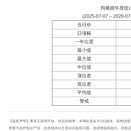
丙烯腈年度统
(2025-07-07 -- 2026-0
当日价
日涨幅
一年位置
最小值
最大值
中位值
顶位差
底位差
平均值
警戒
【版权声明】秉承互联网开放、包容的精神，本网欢迎各方(自)媒体、机构转
尊重与保护知识产权，如发现本站文章存在版权问题，烦请将版权疑问、授权