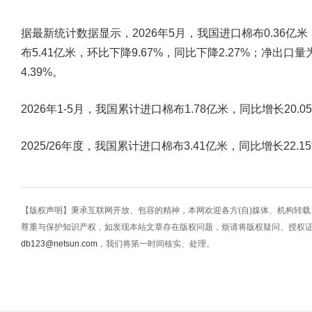
据最新统计数据显示，2026年5月，我国进口棉布0.36亿米，
布5.41亿米，环比下降9.67%，同比下降2.27%；净出口量
4.39%。
2026年1-5月，我国累计进口棉布1.78亿米，同比增长20.0
2025/26年度，我国累计进口棉布3.41亿米，同比增长22.1
【版权声明】秉承互联网开放、包容的精神，本网欢迎各方(自)媒体、机构转
尊重与保护知识产权，如发现本站文章存在版权问题，烦请将版权疑问、授权
db123@netsun.com
，我们将第一时间核实、处理。