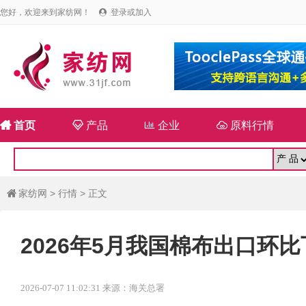
您好，欢迎来到家纺网！
登录或加入


首页

产品

企业

原料行情
家纺网
>
行情
> 正文

2026年5月我国棉布出口环比下
2026-07-07 11:02:31 来源：海关总署