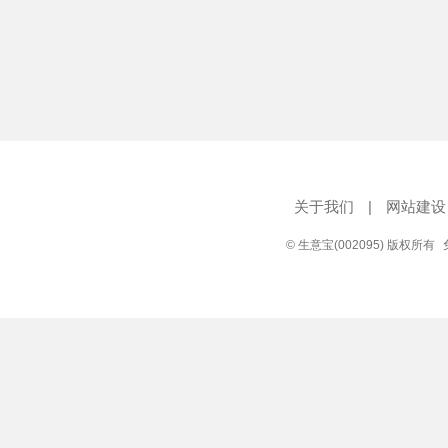
关于我们
|
网站建设
© 生意宝(002095) 版权所有