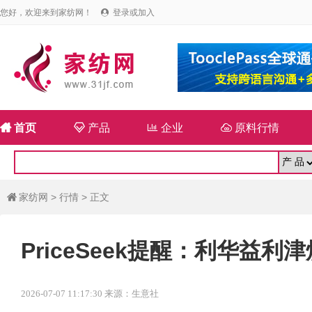
您好，欢迎来到家纺网！
登录或加入


首页

产品

企业

原料行情
家纺网
>
行情
> 正文

PriceSeek提醒：利华益
2026-07-07 11:17:30 来源：生意社