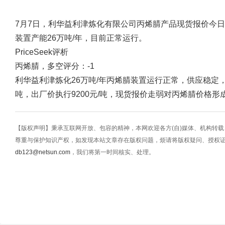
7月7日，利华益利津炼化有限公司丙烯腈产品现货报价今日二次
装置产能26万吨/年，目前正常运行。
PriceSeek评析
丙烯腈，多空评分：-1
利华益利津炼化26万吨/年丙烯腈装置运行正常，供应稳定，
吨，出厂价执行9200元/吨，现货报价走弱对丙烯腈价格形
【版权声明】秉承互联网开放、包容的精神，本网欢迎各方(自)媒体、机构转
尊重与保护知识产权，如发现本站文章存在版权问题，烦请将版权疑问、授权
db123@netsun.com
，我们将第一时间核实、处理。