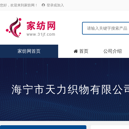
您好，欢迎来到家纺网！
登录或加入

家纺网首页
首页
公司介绍

海宁市天力织物有限公