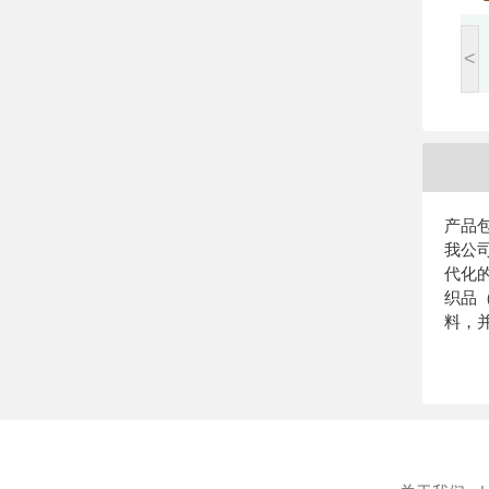
<
产品包
我公
代化
织品
料，