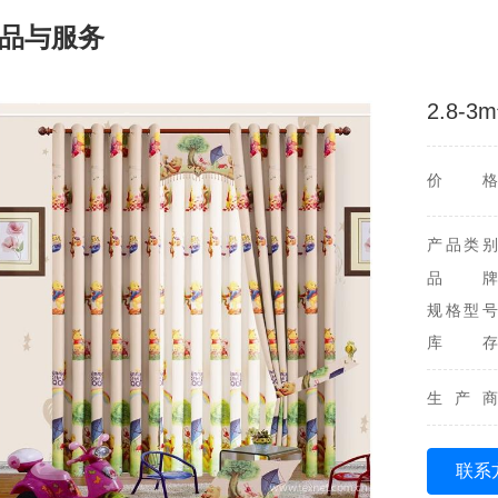
品与服务
2.8-
价格
产品类别
品牌
规格型号
库存
生产商
联系