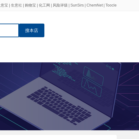
生意宝
|
生意社
|
购物宝
|
化工网
|
风险评级
|
SunSirs
|
ChemNet
|
Toocle
搜本店