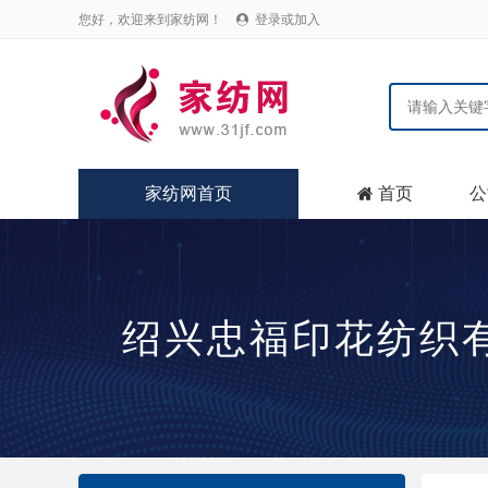
您好，欢迎来到家纺网！
登录或加入

家纺网首页
首页
公

绍兴忠福印花纺织