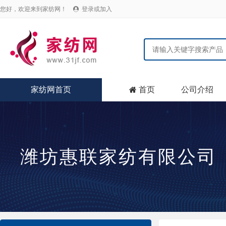
您好，欢迎来到家纺网！
登录或加入

家纺网首页
首页
公司介绍

潍坊惠联家纺有限公司