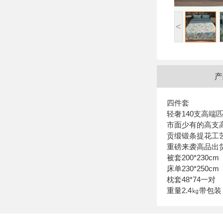
<
产
四件套
轻奢140支高端
市面少有的高支高
贡缎锻条提花工
重磅来袭高品出
被套200*230cm
床单230*250cm
枕套48*74一对
重量2.4㎏带包装