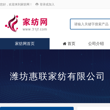
您好，欢迎来到家纺网！
登录或加入

家纺网首页
首页
公司介绍

潍坊惠联家纺有限公司